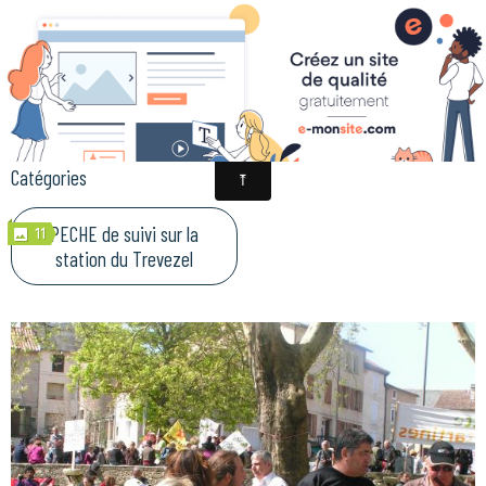
LA GESTION PISCICOLE
Catégories
PECHE de suivi sur la
11
station du Trevezel