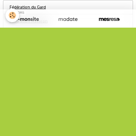
Fédération du Gard
SPONSORS
Fédération Aveyron
Infos Pratiques
Statistiques Site
Total
152426
visiteurs -
620392
pages vues
Nous rejoindre sur Facebook