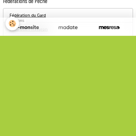
Fédérations de Pêche
Fédération du Gard
SPONSORS
Fédération Aveyron
Infos Pratiques
Statistiques Site
Total
152123
visiteurs -
619999
pages vues
Nous rejoindre sur Facebook