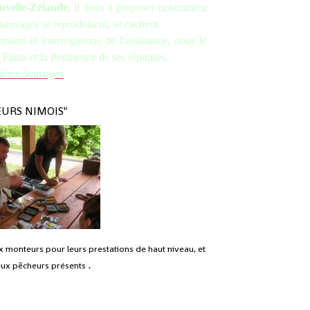
uvelle-Zélande
, il nous a proposer notamment
 sauvages se reproduisent, se cachent.
ions et interrogations de l'assistance, nous le
 Films et la Pertinence de ses réponses.
vières Sauvages
EURS NIMOIS"
monteurs pour leurs prestations de haut niveau, et
.
eux pêcheurs présents