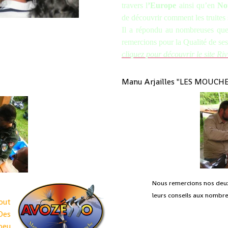
travers l
’Europe
ainsi qu’en
No
de découvrir comment les truites
Il a répondu au nombreuses quest
remercions pour la Qualité de ses
cliquez pour découvrir le site Ri
Manu Arjailles "LES MOUCH
Nous remercions nos deux 
leurs conseils aux nombr
tout
Des
peu