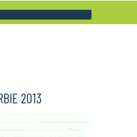
BIE 2013
 et découvertes . Le beau temps était de la
 mouches sur le stand ou
Philippe
Geneix
d'Avozetto
r
éducation
animé par les membres du
GPS saint
ite les enfants pour la mise en pratique se sont