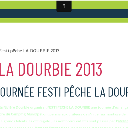
Festi pêche LA DOURBIE 2013
LA DOURBIE 2013
OURNÉE FESTI PÊCHE LA DOUR
la Rivière Dourbie
organisait
FESTI PECHE LA DOURBIE
une journée d'échanges
dre du Camping Municipal
ont permis aux visiteurs de s'initier au montage de
 grands talents les ont régalé , les nombreux enfants sont passés par
l'
atelie
uche a été donnée par
Bernard Fourcadier
avec patience et pédagogie, par la su