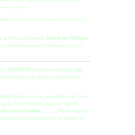
as du collectif.
Bernard
ce moment convivial a permis des échanges
 à la Vidéo conférence
Animé par Philippe
et commentaires de l'animateur sont le
née:
AVOZETTO
(philippe) et MANU (
Les
LY
animateurs de l'atelier éducation des
ères:
Claude Laurens, serge Bonardi, jean
audo, hervé couderc, jacques martin,
 des Grand Causses.
..............Pierre Antoine
 aidés à l'organisation et la réussite de