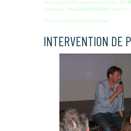
Nous remercions également les élus :Mr
M
Camprieu,
Paul DUMOUSSEAU
maire de L
Pour le Collectif Daniel Gasquet
INTERVENTION DE P