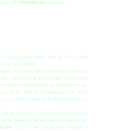
reves, Mr
AndréBoudes
maire de
e
. Il se passionne depuis plus de 40 ans pour
 vie qu’elles abritent.
lisation de documentaires animaliers centrés sur
tif : sensibiliser le grand public et les jeunes
ces milieux naturels menacés. Plusieurs de ses
ns divers festivals internationaux de films
es », « L’ultime voyage de la lamproie marine »,
s subaquatiques, de son approche scientifique et
la pêche,
il nous a fait partager sa vision et ses
ruites
. Grâce à des images rares tournées à