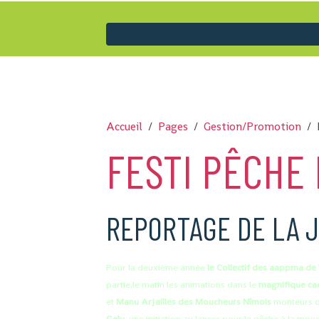
Accueil
Pages
Gestion/Promotion
FESTI PÊCHE 
REPORTAGE DE LA J
Pour la deuxième année
le Collectif des aappma de 
partie,le matin les animations dans le
magnifique ca
et
Manu Arjailles des Moucheurs Nîmois
monteurs de
Gely,
une initiation au lancer pour la pêche à la mo