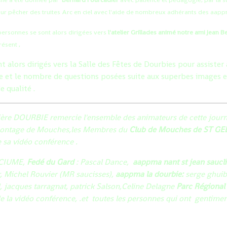
ur pêcher des truites Arc en ciel avec l'aide de nombreux adhérants des aappm
personnes se sont alors dirigées vers
l'atelier Grillades animé notre ami Jean 
résent ,
t alors dirigés vers la Salle des Fêtes de Dourbies pour assister
nce et le nombre de questions posées suite aux superbes images 
 qualité .
ière DOURBIE remercie l'ensemble des animateurs de cette jour
 Montage de Mouches,les Membres du
Club de Mouches de ST GE
e sa vidéo conférence .
SCIUME,
Fedé du Gard
: Pascal Dance,
aappma nant st jean saucli
, Michel Rouvier (MR saucisses),
aappma la
dourbie:
serge ghuib
, jacques tarragnat, patrick Salson,Celine Delagne
Parc Régional
e la vidéo conférence, .et toutes les personnes qui ont gentiments