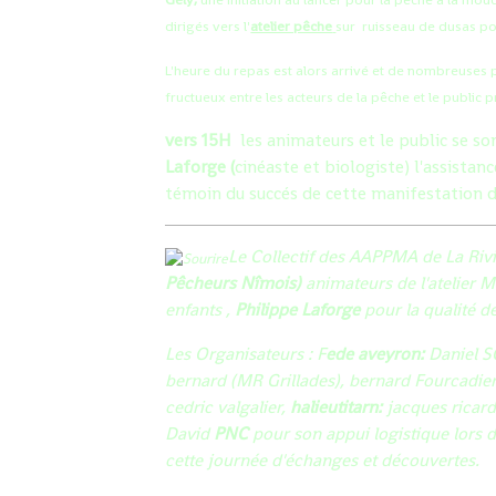
dirigés vers l'
atelier pêche
sur ruisseau de dusas po
L'heure du repas est alors arrivé et de nombreuses 
fructueux entre les acteurs de la pêche et le public p
vers 15H
les animateurs et le public se son
Laforge (
cinéaste et biologiste) l'assista
témoin du succés de cette manifestation de
Le Collectif des AAPPMA de La Riv
Pêcheurs Nîmois)
animateurs de l'atelier
enfants ,
Philippe Laforge
pour la qualité d
Les Organisateurs : F
ede aveyron:
Daniel 
bernard (MR Grillades), bernard Fourcadier
cedric valgalier,
halieutitarn:
jacques ricard
David
PNC
pour son appui logistique lors d
cette journée d'échanges et découvertes.