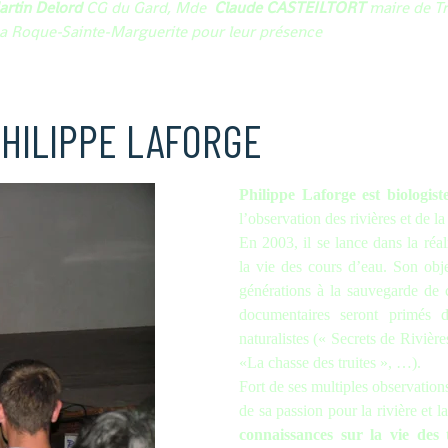
artin Delord
CG du Gard, Mde
Claude CASTEILTORT
maire de T
a Roque-Sainte-Marguerite pour leur présence
HILIPPE LAFORGE
Philippe Laforge est biologist
l’observation des rivières et de la
En 2003, il se lance dans la réa
la vie des cours d’eau. Son objec
générations à la sauvegarde de 
documentaires seront primés da
naturalistes (« Secrets de Rivièr
«La chasse des truites », …).
Fort de ses multiples observation
de sa passion pour la rivière et 
connaissances sur la vie des t