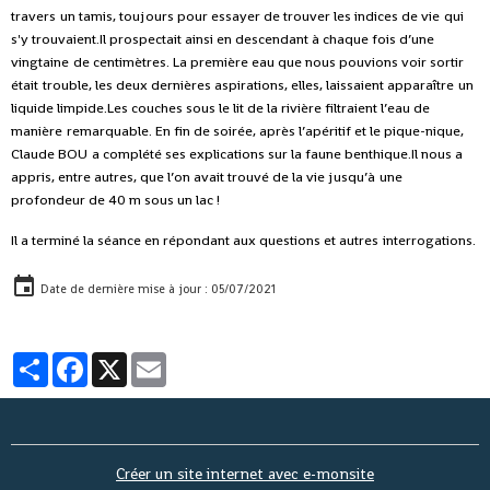
travers
un tamis, toujours pour essayer de trouver les indices de vie
qui
s'y trouvaient.Il prospectait ainsi en descendant à chaque fois d’une
vingtaine
de centimètres. La première eau que nous pouvions voir sortir
était
trouble, les deux dernières aspirations, elles, laissaient apparaître
un
liquide limpide.Les couches sous le lit de la rivière filtraient l’eau de
manière
remarquable. En fin de soirée, après l’apéritif et le pique-nique,
Claude BOU
a complété ses explications sur la faune benthique.Il nous a
appris, entre autres, que l’on avait trouvé de la vie jusqu’à
une
profondeur de 40 m sous un lac !
Il a terminé la séance en répondant aux questions et autres
interrogations.
Date de dernière mise à jour : 05/07/2021
Partager
Facebook
X
Email
Créer un site internet avec e-monsite