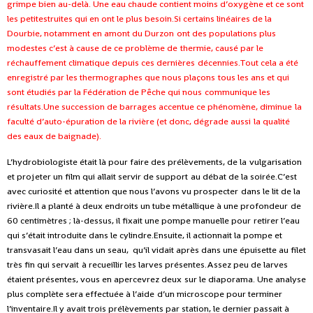
grimpe bien au-delà.
Une eau chaude contient moins d’oxygène et ce sont
les petites
truites qui en ont le plus besoin.Si certains linéaires de la
Dourbie, notamment en amont du Durzon
ont des populations plus
modestes c’est à cause de ce problème de
thermie, causé par le
réchauffement climatique depuis ces dernières
décennies.Tout cela a été
enregistré par les thermographes que nous plaçons
tous les ans et qui
sont étudiés par la Fédération de Pêche qui nous
communique les
résultats.Une succession de barrages accentue ce phénomène, diminue
la
faculté d’auto-épuration de la rivière (et donc, dégrade aussi
la qualité
des eaux de baignade).
L’hydrobiologiste était là pour faire des prélèvements, de la
vulgarisation
et projeter un film qui allait servir de support
au débat de la soirée.C’est
avec curiosité et attention que nous l’avons vu prospecter
dans le lit de la
rivière.Il a planté à deux endroits un tube métallique à une profondeur
de
60 centimètres ; là-dessus, il fixait une pompe manuelle pour
retirer l’eau
qui s’était introduite dans le cylindre.Ensuite, il actionnait la pompe et
transvasait l’eau dans un seau,
qu’il vidait après dans une épuisette au filet
très fin qui servait
à recueillir les larves présentes.Assez peu de larves
étaient présentes, vous en apercevrez deux
sur le diaporama. Une analyse
plus complète sera effectuée à l’aide
d’un microscope pour terminer
l’inventaire.Il y avait trois prélèvements par station, le dernier passait à