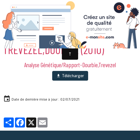
ANALYSES GÉNÉTIQUES
TREVEZEL,DOURBIE (2010)
Analyse Génétique/Rapport-Dourbie,Trevezel
Télécharger
Date de dernière mise à jour : 02/07/2021
Partager
Facebook
X
Email