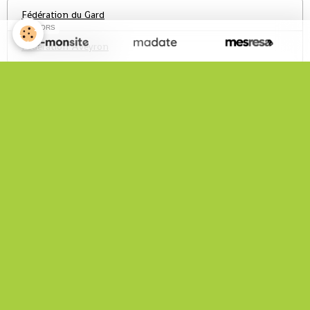
Fédération du Gard
SPONSORS
Fédération Aveyron
Infos Pratiques
Statistiques Site
Total
152410
visiteurs -
620364
pages vues
Nous rejoindre sur Facebook