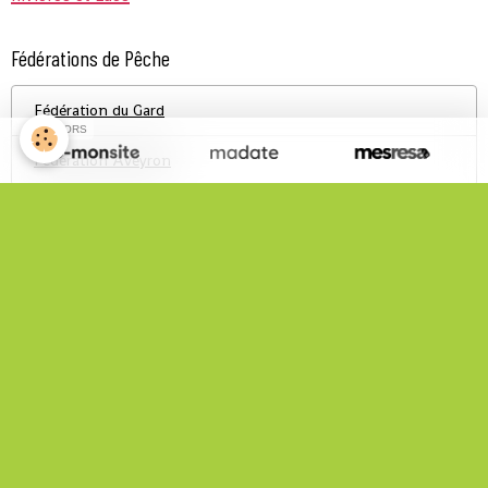
Fédérations de Pêche
Fédération du Gard
SPONSORS
Fédération Aveyron
Infos Pratiques
Statistiques Site
Total
152496
visiteurs -
620499
pages vues
Nous rejoindre sur Facebook