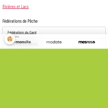
Rivières et Lacs
Fédérations de Pêche
Fédération du Gard
SPONSORS
Fédération Aveyron
Infos Pratiques
Statistiques Site
Total
152419
visiteurs -
620382
pages vues
Nous rejoindre sur Facebook