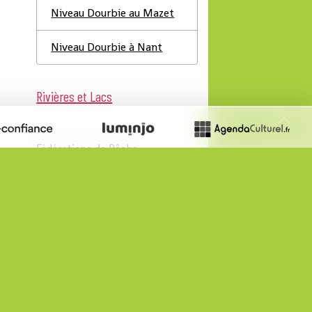
Niveau Dourbie au Mazet
Niveau Dourbie à Nant
Rivières et Lacs
Fédérations de Pêche
Fédération du Gard
Fédération Aveyron
Infos Pratiques