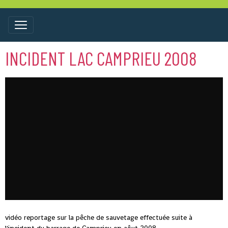
INCIDENT LAC CAMPRIEU 2008
vidéo reportage sur la pêche de sauvetage effectuée suite à
l'incident du barrage de Camprieu en aôut 2008.