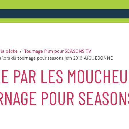
 la pêche
Tournage Film pour SEASONS TV
is lors du tournage pour seasons juin 2010 AIGUEBONNE
ÉE PAR LES MOUCHEU
RNAGE POUR SEASONS