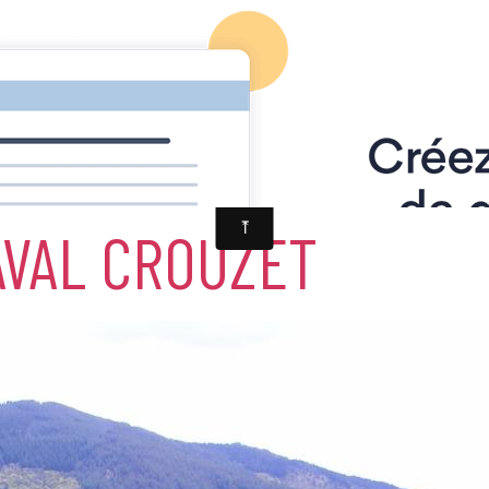
les Ruisseaux, les Lacs
les gorges aval crouzet
AVAL CROUZET