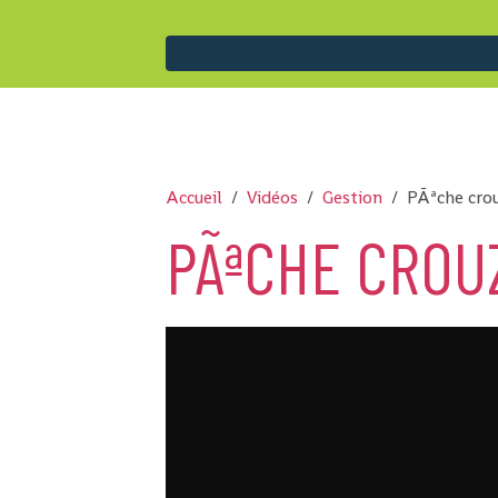
Accueil
Vidéos
Gestion
PÃªche cro
PÃªCHE CROU