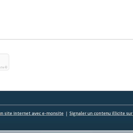
tcha ©
un site internet avec e-monsite
Signaler un contenu illicite sur