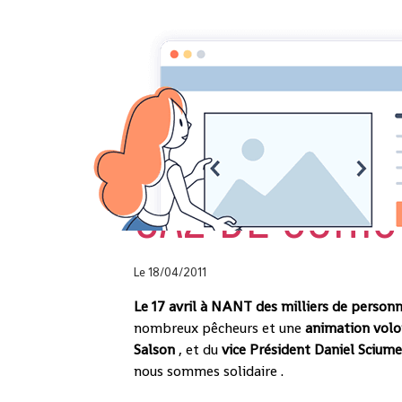
Accueil
les Actualités
GAZ de schiste
GAZ DE SCHIS
Le 18/04/2011
Le 17 avril à NANT des milliers de person
nombreux pêcheurs et une
animation vol
Salson
, et du
vice Président Daniel Scium
nous sommes solidaire .