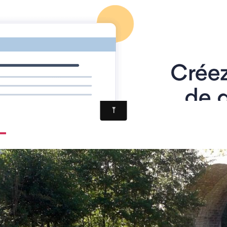
de treves 2013
TravauxSeuil
L