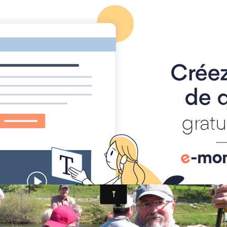
 la pêche
camprieu 2010
Camprieu 2010
10