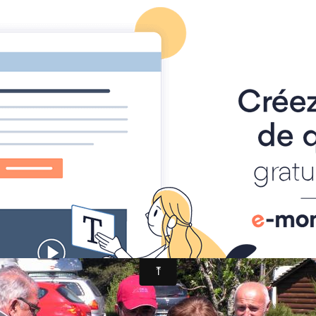
 la pêche
camprieu 2010
Camprieu 2010
10