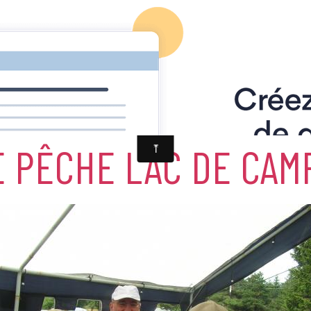
 la pêche
camprieu 2009
Concours de pêche lac de campri
 PÊCHE LAC DE CAM