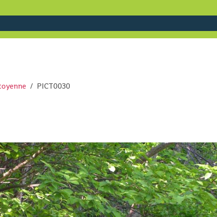
itoyenne
PICT0030