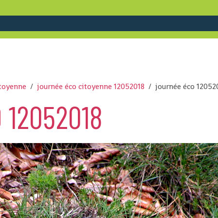
itoyenne
journée éco citoyenne 12052018
journée éco 12052
 12052018