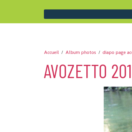
Accueil
Album photos
diapo page ac
AVOZETTO 201