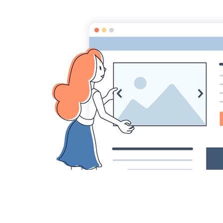
Accueil
Album photos
Album caché
T2008W